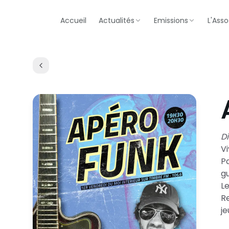
Accueil
Actualités
Emissions
L'Asso
Di
Vi
Pa
gu
L
R
je