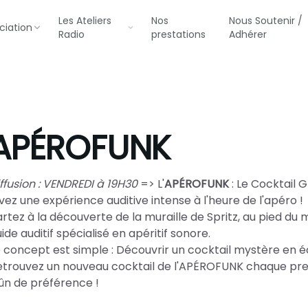
Les Ateliers
Nos
Nous Soutenir /
ciation
Radio
prestations
Adhérer
APÉROFUNK
ffusion : VENDREDI à 19H30
=> L'
APÉROFUNK
: Le Cocktail 
vez une expérience auditive intense à l'heure de l'apéro !
rtez à la découverte de la muraille de Spritz, au pied d
ide auditif spécialisé en apéritif sonore.
e concept est simple : Découvrir un cocktail mystère en 
etrouvez un nouveau cocktail de l'APÉROFUNK chaque prem
ûn de préférence !