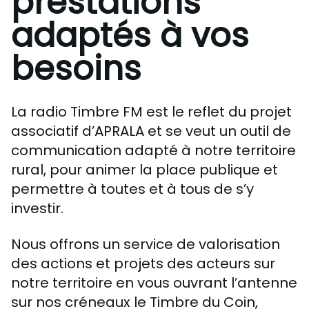
prestations
Nous Soutenir / Adhérer
adaptés à vos
J'adhère
Nous Contacter
besoins
Je fais un don
La newsletter
Exprime ton soutien
La radio Timbre FM est le reflet du projet
associatif d’APRALA et se veut un outil de
communication adapté à notre territoire
rural, pour animer la place publique et
permettre à toutes et à tous de s’y
investir.
Nous offrons un service de valorisation
des actions et projets des acteurs sur
notre territoire en vous ouvrant l’antenne
sur nos créneaux le Timbre du Coin,