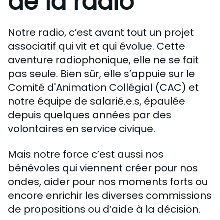
de la radio
Nous Soutenir / Adhérer
J'adhère
Notre radio, c’est avant tout un projet
Nous Contacter
associatif qui vit et qui évolue. Cette
Je fais un don
La newsletter
aventure radiophonique, elle ne se fait
pas seule. Bien sûr, elle s’appuie sur le
Exprime ton soutien
Comité d'Animation Collégial (CAC) et
notre équipe de salarié.e.s, épaulée
depuis quelques années par des
volontaires en service civique.
Mais notre force c’est aussi nos
bénévoles qui viennent créer pour nos
ondes, aider pour nos moments forts ou
encore enrichir les diverses commissions
de propositions ou d’aide à la décision.