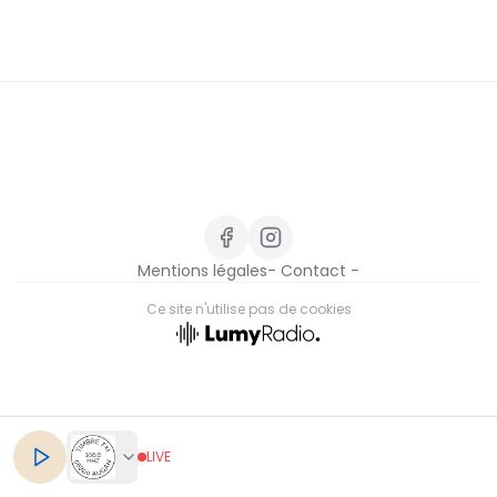
Nous Soutenir / Adhérer
J'adhère
Nous Contacter
Je fais un don
La newsletter
Exprime ton soutien
Mentions légales
- Contact -
Ce site n'utilise pas de cookies
FR
LIVE