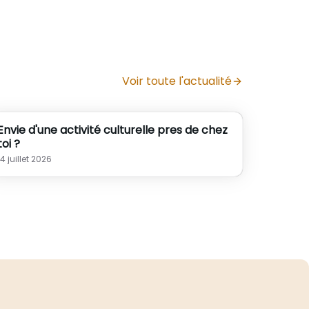
burn-o
réseaux
Voir toute l'actualité
Envie d'une activité culturelle pres de chez
toi ?
14 juillet 2026