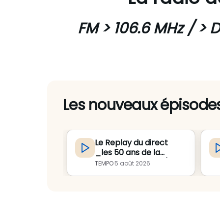
FM
> 106.6 MHz / >
D
Les nouveaux épisode
Le Replay du direct
_les 50 ans de la
Gallèsie en fête_ (
TEMPO
·
5 août 2026
partie 3 )