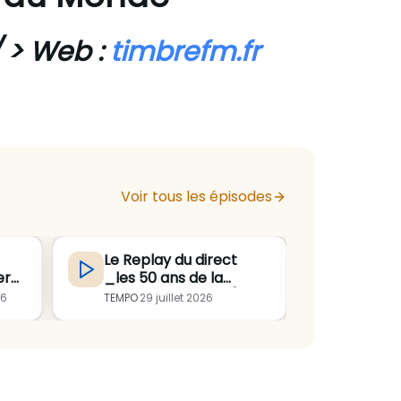
/ >
Web :
timbrefm.fr
Voir tous les épisodes
Le Replay du direct
ÉMISSIO
er
_les 50 ans de la
JUILLE
o
Gallèsie en fête_ (
tenir d
26
TEMPO
·
29 juillet 2026
s
partie 2 )
monde q
Angle :
fatigue 
pressio
angoiss