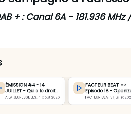
AB +
: Canal 6A - 181.936 MHz 
s
ÉMISSION #4 - 14
FACTEUR BEAT =>
JUILLET - Qui a le droit
Episode 18 - Openiz
d’être en sécurité ?
(Live : Gouter Electr
A LA JEUNESSE LES MICROS - été 2026
·
4 août 2026
FACTEUR BEAT
·
31 juillet 20
Angle : guerres, exils,
#7 au Hangar sur le
frontières, asile,
Nuages)
violences d’État, vies
protégées et vies
exposées.