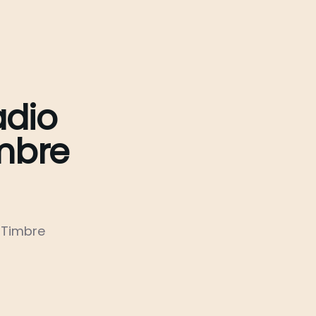
adio
imbre
 Timbre