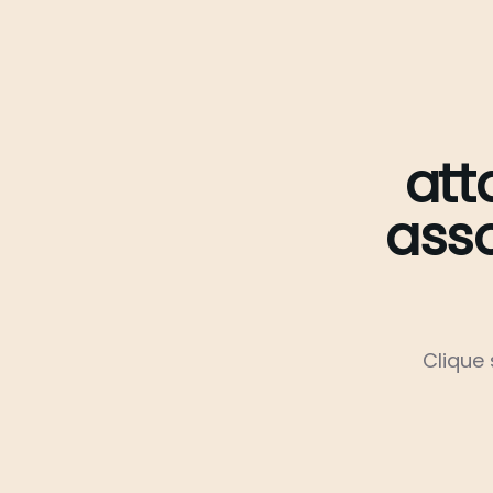
att
asso
Clique