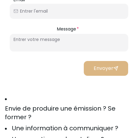
Nous Soutenir / Adhérer
J'adhère
Nous Contacter
Message
Je fais un don
La newsletter
Exprime ton soutien
Envoyer
Envie de produire une émission ? Se
former ?
Une information à communiquer ?