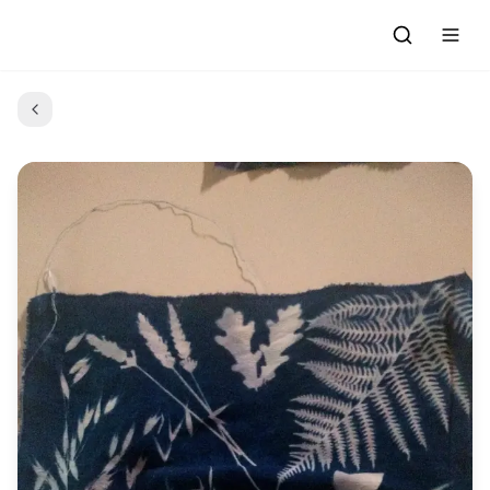
Accueil
Actualités
Evénements à venir
Emissions
Grille des Programmes
L'Association
C'était quoi ce morceau?
L'équipe et les bénévoles
Les Ateliers Radio
Nous rejoindre : Participer
Les créations des Ateliers
Nos prestations