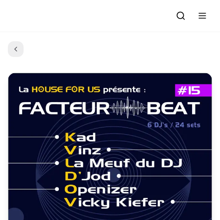
Accueil
Actualités
Evénements à venir
Emissions
Grille des Programmes
L'Association
C'était quoi ce morceau?
L'équipe et les bénévoles
Les Ateliers Radio
Nous rejoindre : Participer
Les créations des Ateliers
Nos prestations