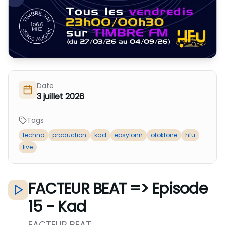
Nous Soutenir / Adhérer
J'adhère
Nous Contacter
Je fais un don
La newsletter
Exprime ton soutien
Date
3 juillet 2026
Tags
techno
production
kad
epsylonn
otoktone
hfu
live
FACTEUR BEAT => Episode
15 - Kad
FACTEUR BEAT