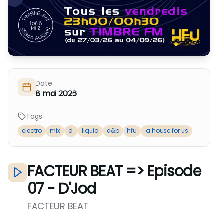
Nous Soutenir / Adhérer
J'adhère
Nous Contacter
Je fais un don
La newsletter
Exprime ton soutien
Date
8 mai 2026
Tags
electro
mix
dj
liquid
d&b
hfu
la house for us
FACTEUR BEAT => Episode
07 - D'Jod
FACTEUR BEAT