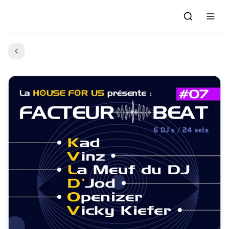
Accueil
Actualités
Evénements à venir
Emissions
Grille des Programmes
L'Association
C'était quoi ce morceau?
L'équipe et les bénévoles
Les Ateliers Radio
Nous rejoindre : Participer
Les créations des Ateliers
Nos prestations