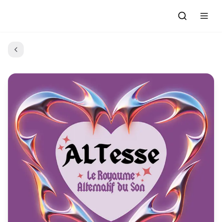
Accueil
Actualités
Evénements à venir
Emissions
Grille des Programmes
L'Association
C'était quoi ce morceau?
L'équipe et les bénévoles
Les Ateliers Radio
Nous rejoindre : Participer
Les créations des Ateliers
Nos prestations