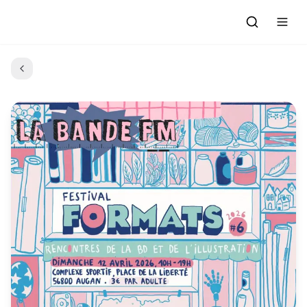
Accueil
Actualités
Evénements à venir
Emissions
Grille des Programmes
L'Association
C'était quoi ce morceau?
L'équipe et les bénévoles
Les Ateliers Radio
Nous rejoindre : Participer
Les créations des Ateliers
Nos prestations