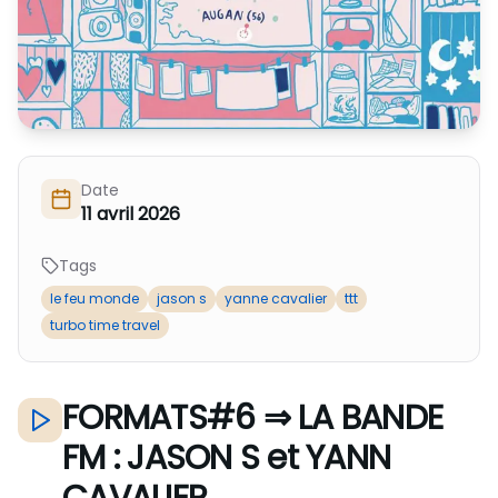
Nous Soutenir / Adhérer
J'adhère
Nous Contacter
Je fais un don
La newsletter
Exprime ton soutien
Date
11 avril 2026
Tags
le feu monde
jason s
yanne cavalier
ttt
turbo time travel
FORMATS#6 ⇒ LA BANDE
FM : JASON S et YANN