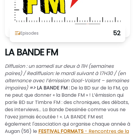
Nous Soutenir / Adhérer
J'adhère
Nous Contacter
Je fais un don
52
Episodes
La newsletter
Exprime ton soutien
LA BANDE FM
Diffusion : un samedi sur deux à 11H (semaines
paires) / Rediffusion: le mardi suivant à 17H30 / (en
alternance avec l’émission Goal-Volant – semaines
impaires)
=>
LA BANDE FM :
De la BD sur de la FM, ça
ne peut que donner « la Bande FM » ! L’émission qui
parle BD sur Timbre FM : des chroniques, des débats,
des interviews… La Bande Dessinée comme vous ne
l’avez jamais écoutée ! ». LA BANDE FM est
également l'association qui organise chaque année à
Augan (56) le
FESTIVAL FORMATS
- Rencontres de la