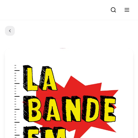
Accueil
Actualités
Evénements à venir
Emissions
Grille des Programmes
L'Association
C'était quoi ce morceau?
L'équipe et les bénévoles
Les Ateliers Radio
Nous rejoindre : Participer
Les créations des Ateliers
Nos prestations