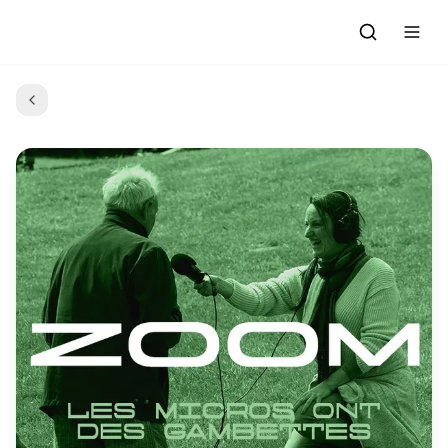
Accueil
Actualités
Evénements à venir
Emissions
Grille des Programmes
L'Association
C'était quoi ce morceau?
L'équipe et les bénévoles
Les Ateliers Radio
Nous rejoindre : Participer
Les créations des Ateliers
Nos prestations