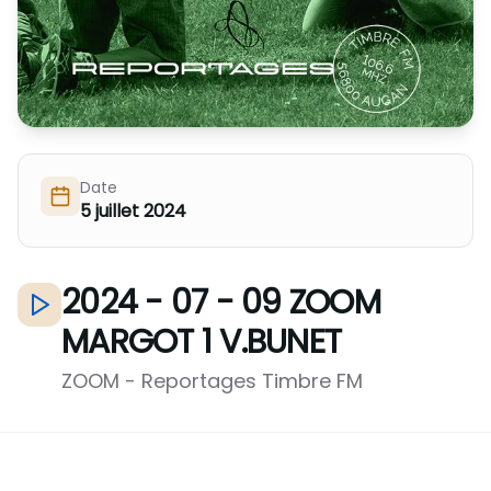
Nous Soutenir / Adhérer
J'adhère
Nous Contacter
Je fais un don
La newsletter
Exprime ton soutien
Date
5 juillet 2024
2024 - 07 - 09 ZOOM
MARGOT 1 V.BUNET
ZOOM - Reportages Timbre FM