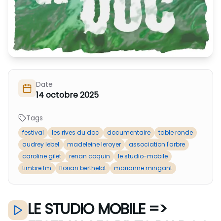
Nous Soutenir / Adhérer
J'adhère
Nous Contacter
Je fais un don
La newsletter
Exprime ton soutien
Date
14 octobre 2025
Tags
festival
les rives du doc
documentaire
table ronde
audrey lebel
madeleine leroyer
association l'arbre
caroline gilet
renan coquin
le studio-mobile
timbre fm
florian berthelot
marianne mingant
LE STUDIO MOBILE =>