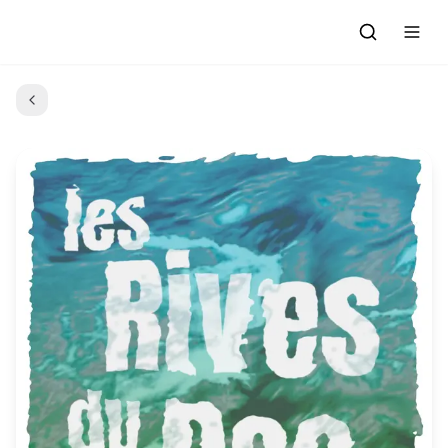
Accueil
Actualités
Evénements à venir
Emissions
Grille des Programmes
L'Association
C'était quoi ce morceau?
L'équipe et les bénévoles
Les Ateliers Radio
Nous rejoindre : Participer
Les créations des Ateliers
Nos prestations