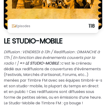
Nous Soutenir / Adhérer
J'adhère
Nous Contacter
Je fais un don
118
Episodes
La newsletter
Exprime ton soutien
LE STUDIO-MOBILE
Diffusion : VENDREDI à 13h / Rediffusion : DIMANCHE à
17h [ En fonction des évènements couverts par la
radio ! ]
=> LE STUDIO-MOBILE :
c‘est le créneau
dédié aux rediffusions de couvertures d’évènements
(Festivals, Marchés d’artisanat, Forums, etc…)
menées par Timbre FM avec ses équipes timbré-e-s
et son studio-mobile, la plupart du temps en direct
et en public ! Ces rediffusions sont diffusées sous
forme de petites séries, ou en émissions d’une heure.
Le Studio-Mobile de Timbre FM : ça bouge !