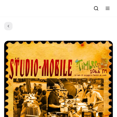
Accueil
Actualités
Evénements à venir
Emissions
Grille des Programmes
L'Association
C'était quoi ce morceau?
L'équipe et les bénévoles
Les Ateliers Radio
Nous rejoindre : Participer
Les créations des Ateliers
Nos prestations