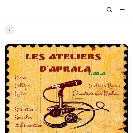
Accueil
Actualités
Evénements à venir
Emissions
Grille des Programmes
L'Association
C'était quoi ce morceau?
L'équipe et les bénévoles
Les Ateliers Radio
Nous rejoindre : Participer
Les créations des Ateliers
Nos prestations