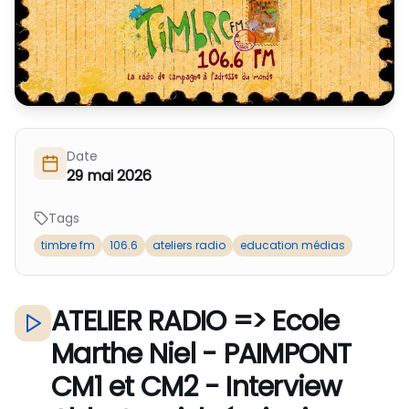
Nous Soutenir / Adhérer
J'adhère
Nous Contacter
Je fais un don
La newsletter
Exprime ton soutien
Date
29 mai 2026
Tags
timbre fm
106.6
ateliers radio
education médias
ATELIER RADIO => Ecole
Marthe Niel - PAIMPONT
CM1 et CM2 - Interview