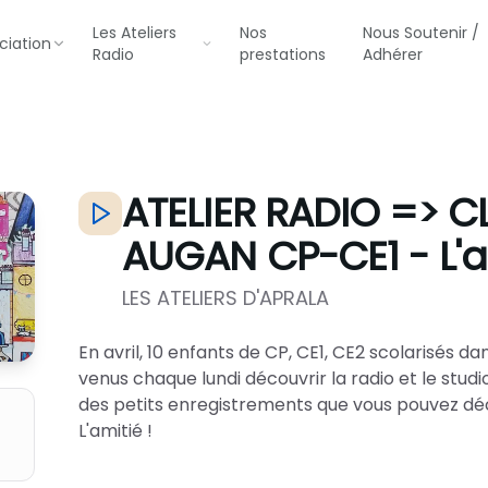
Les Ateliers
Nos
Nous Soutenir /
ciation
Radio
prestations
Adhérer
ATELIER RADIO => C
AUGAN CP-CE1 - L'a
LES ATELIERS D'APRALA
En avril, 10 enfants de CP, CE1, CE2 scolarisés d
venus chaque lundi découvrir la radio et le studio
des petits enregistrements que vous pouvez décou
L'amitié !