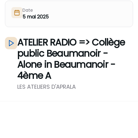
Nous Soutenir / Adhérer
Date
5 mai 2025
J'adhère
Nous Contacter
Je fais un don
La newsletter
ATELIER RADIO => Collège
Exprime ton soutien
public Beaumanoir -
Alone in Beaumanoir -
4ème A
LES ATELIERS D'APRALA