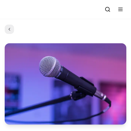
Accueil
Actualités
Evénements à venir
Emissions
Grille des Programmes
L'Association
C'était quoi ce morceau?
L'équipe et les bénévoles
Les Ateliers Radio
Nous rejoindre : Participer
Les créations des Ateliers
Nos prestations