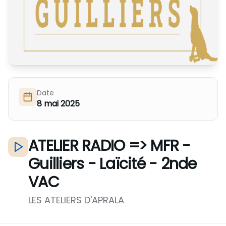
Nous Soutenir / Adhérer
J'adhère
Nous Contacter
Je fais un don
La newsletter
Exprime ton soutien
Date
8 mai 2025
ATELIER RADIO => MFR -
Guilliers - Laïcité - 2nde
VAC
LES ATELIERS D'APRALA