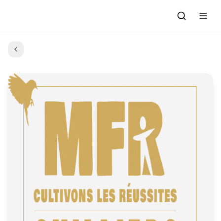
Accueil
Actualités
Evénements à venir
Emissions
Grille des Programmes
L'Association
C'était quoi ce morceau?
L'équipe et les bénévoles
Les Ateliers Radio
Nous rejoindre : Participer
Les créations des Ateliers
Nos prestations