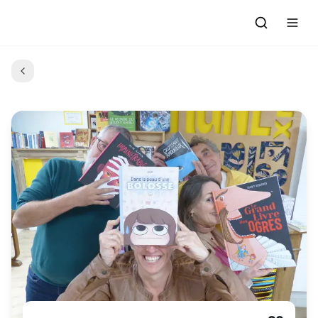
Accueil
Actualités
Evénements à venir
Emissions
Grille des Programmes
L'Association
C'était quoi ce morceau?
L'équipe et les bénévoles
Les Ateliers Radio
Nous rejoindre : Participer
Les créations des Ateliers
Nos prestations