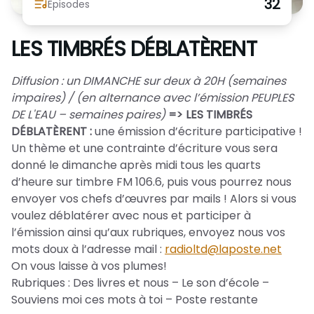
32
Nous Soutenir / Adhérer
Episodes
J'adhère
LES TIMBRÉS DÉBLATÈRENT
Nous Contacter
Je fais un don
Diffusion : un DIMANCHE sur deux à 20H (semaines
La newsletter
impaires) / (en alternance avec l’émission PEUPLES
Exprime ton soutien
DE L'EAU – semaines paires)
=> LES TIMBRÉS
DÉBLATÈRENT :
une émission d’écriture participative !
Un thème et une contrainte d’écriture vous sera
donné le dimanche après midi tous les quarts
d’heure sur timbre FM 106.6, puis vous pourrez nous
envoyer vos chefs d’œuvres par mails ! Alors si vous
voulez déblatérer avec nous et participer à
l’émission ainsi qu’aux rubriques, envoyez nous vos
mots doux à l’adresse mail :
radioltd@laposte.net
On vous laisse à vos plumes!
Rubriques : Des livres et nous – Le son d’école –
Souviens moi ces mots à toi – Poste restante