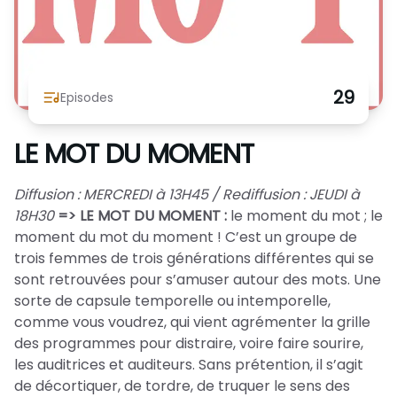
Nous Soutenir / Adhérer
J'adhère
Nous Contacter
Je fais un don
29
Episodes
La newsletter
Exprime ton soutien
LE MOT DU MOMENT
Diffusion : MERCREDI à 13H45 / Rediffusion : JEUDI à
18H30
=> LE MOT DU MOMENT :
le moment du mot ; le
moment du mot du moment ! C’est un groupe de
trois femmes de trois générations différentes qui se
sont retrouvées pour s’amuser autour des mots. Une
sorte de capsule temporelle ou intemporelle,
comme vous voudrez, qui vient agrémenter la grille
des programmes pour distraire, voire faire sourire,
les auditrices et auditeurs. Sans prétention, il s’agit
de décortiquer, de tordre, de truquer le sens des