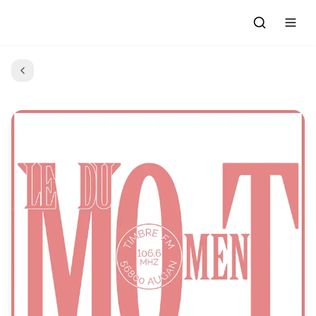
Accueil
Actualités
Evénements à venir
Emissions
Grille des Programmes
L'Association
C'était quoi ce morceau?
L'équipe et les bénévoles
Les Ateliers Radio
Nous rejoindre : Participer
Les créations des Ateliers
Nos prestations