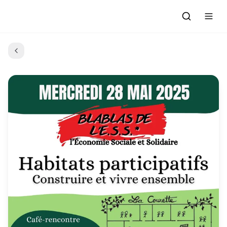
Accueil
Actualités
Evénements à venir
Emissions
Grille des Programmes
L'Association
C'était quoi ce morceau?
L'équipe et les bénévoles
Les Ateliers Radio
Nous rejoindre : Participer
Les créations des Ateliers
Nos prestations