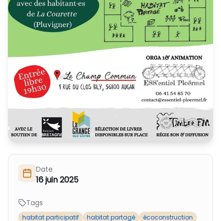
Nous Soutenir / Adhérer
J'adhère
Nous Contacter
Je fais un don
La newsletter
Exprime ton soutien
Date
16 juin 2025
Tags
habitat participatif
habitat partagé
écoconstruction