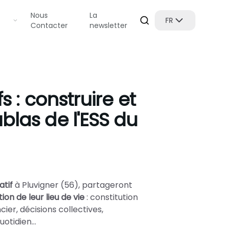
Nous
La
FR
Contacter
newsletter
s : construire et
blas de l'ESS du
atif
à Pluvigner (56), partageront
on de leur lieu de vie
: constitution
er, décisions collectives,
otidien...