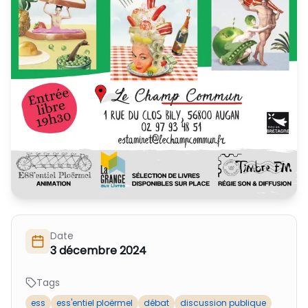
Nous Soutenir / Adhérer
J'adhère
Nous Contacter
Je fais un don
La newsletter
Exprime ton soutien
Date
3 décembre 2024
Tags
ess
ess'entiel ploërmel
débat
discussion publique