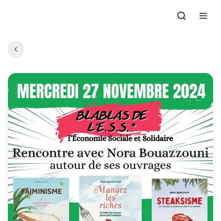
Accueil
Actualités
Evénements à venir
Emissions
Grille des Programmes
L'Association
C'était quoi ce morceau?
L'équipe et les bénévoles
Les Ateliers Radio
Nous rejoindre : Participer
Les créations des Ateliers
Nos prestations