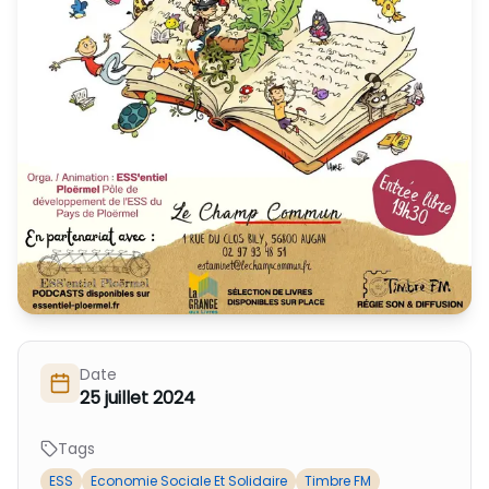
Nous Soutenir / Adhérer
J'adhère
Nous Contacter
Je fais un don
La newsletter
Exprime ton soutien
Date
25 juillet 2024
Tags
ESS
Economie Sociale Et Solidaire
Timbre FM