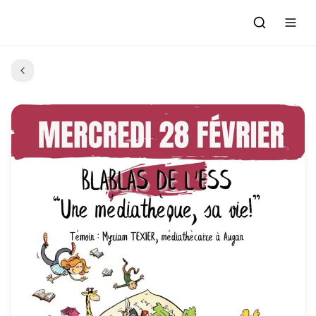
Accueil
Actualités
Evénements à venir
Emissions
Grille des Programmes
L'Association
C'était quoi ce morceau?
L'équipe et les bénévoles
Les Ateliers Radio
Nous rejoindre : Participer
Les créations des Ateliers
Nos prestations