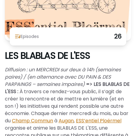
Nous Soutenir / Adhérer
J'adhère
Nous Contacter
Je fais un don
26
La newsletter
Episodes
Exprime ton soutien
LES BLABLAS DE L'ESS
Diffusion : un MERCREDI sur deux à 14h (semaines
paires) / (en alternance avec DU PAIN & DES
PARPAINGS – semaines impaires)
=> LES BLABLAS DE
L'ESS :
À travers ce rendez-vous public, il s’agit de
créer la rencontre et de mettre en lumière (et en
son !) les initiatives qui rendent possible une autre
économie. Chaque dernier mercredi du mois, au bar
du
Champ Commun
à
Augan
,
ESS’entiel Ploërmel
organise et anime les BLABLAS DE L'ESS, une
rencontre publique sur une thématique différente à