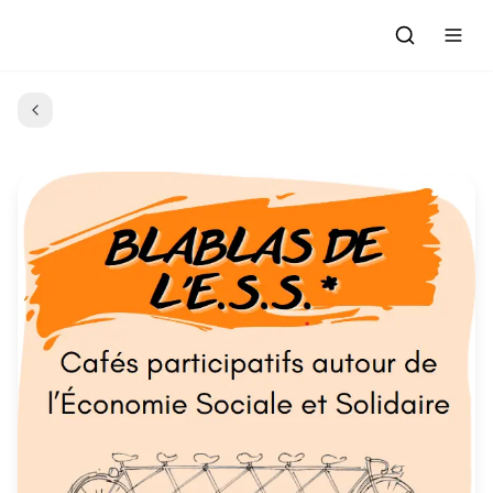
Accueil
Actualités
Evénements à venir
Emissions
Grille des Programmes
L'Association
C'était quoi ce morceau?
L'équipe et les bénévoles
Les Ateliers Radio
Nous rejoindre : Participer
Les créations des Ateliers
Nos prestations