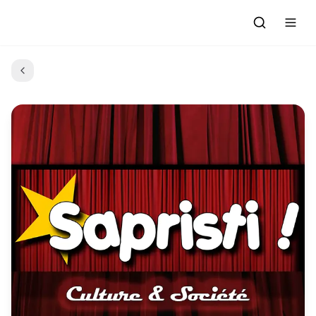
Accueil
Actualités
Evénements à venir
Emissions
Grille des Programmes
L'Association
C'était quoi ce morceau?
L'équipe et les bénévoles
Les Ateliers Radio
Nous rejoindre : Participer
Les créations des Ateliers
Nos prestations