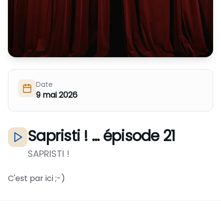
Nous Soutenir / Adhérer
J'adhère
Nous Contacter
Je fais un don
La newsletter
Exprime ton soutien
Date
9 mai 2026
Sapristi ! ... épisode 21
SAPRISTI !
C'est par ici ;-)