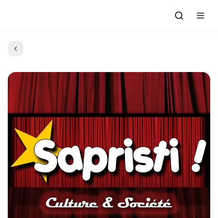
Accueil
Actualités
Evénements à venir
Emissions
Grille des Programmes
L'Association
C'était quoi ce morceau?
L'équipe et les bénévoles
Les Ateliers Radio
Nous rejoindre : Participer
Les créations des Ateliers
Nos prestations