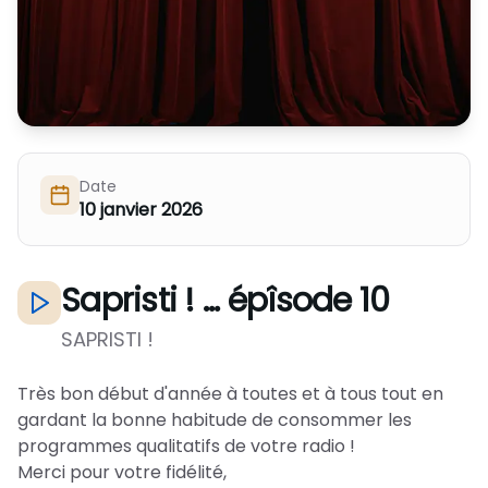
Nous Soutenir / Adhérer
J'adhère
Nous Contacter
Je fais un don
La newsletter
Exprime ton soutien
Date
10 janvier 2026
Sapristi ! ... épîsode 10
SAPRISTI !
Très bon début d'année à toutes et à tous tout en
gardant la bonne habitude de consommer les
programmes qualitatifs de votre radio !
Merci pour votre fidélité,