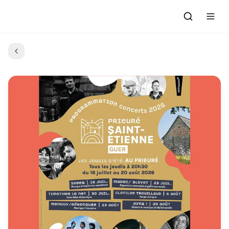
Accueil
Actualités
Evénements à venir
Emissions
Grille des Programmes
L'Association
C'était quoi ce morceau?
L'équipe et les bénévoles
Les Ateliers Radio
Nous rejoindre : Participer
Les créations des Ateliers
Nos prestations