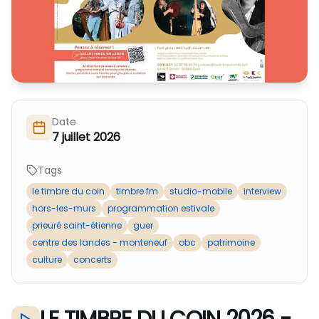
Nous Soutenir / Adhérer
J'adhère
Nous Contacter
Je fais un don
La newsletter
Exprime ton soutien
Date
7 juillet 2026
Tags
le timbre du coin
timbre fm
studio-mobile
interview
hors-les-murs
programmation estivale
prieuré saint-étienne
guer
centre des landes - monteneuf
obc
patrimoine
culture
concerts