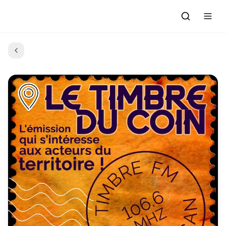
Accueil
Actualités
Evénements à venir
Emissions
Grille des Programmes
L'Association
C'était quoi ce morceau?
L'équipe et les bénévoles
Les Ateliers Radio
Nous rejoindre : Participer
Les créations des Ateliers
Nos prestations