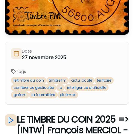
Nous Soutenir / Adhérer
J'adhère
Nous Contacter
Je fais un don
La newsletter
Exprime ton soutien
Date
27 novembre 2025
Tags
le timbre du coin
timbre fm
actu locale
territoire
conférence gesticulée
ia
intelligence artificielle
gafam
la fourmilière
ploërmel
LE TIMBRE DU COIN 2025 =>
[INTW] François MERCIOL -