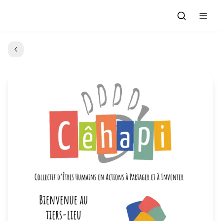
Accueil
Actualités
Evénements à venir
Emissions
Grille des Programmes
L'Association
C'était quoi ce morceau?
L'équipe et les bénévoles
Les Ateliers Radio
Nous rejoindre : Participer
Les créations des Ateliers
Nos prestations