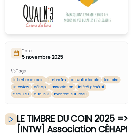
Nous Soutenir / Adhérer
J'adhère
Nous Contacter
Je fais un don
La newsletter
Exprime ton soutien
Date
5 novembre 2025
Tags
le timbre du coin
timbre fm
actualité locale
territoire
interview
cêhapi
association
intérêt général
tiers-lieu
quai n°3
monfort-sur-meu
LE TIMBRE DU COIN 2025 =>
[INTW] Association CÊHAPI