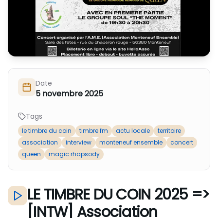
Nous Soutenir / Adhérer
J'adhère
Nous Contacter
Je fais un don
La newsletter
Exprime ton soutien
Date
5 novembre 2025
Tags
le timbre du coin
timbre fm
actu locale
territoire
association
interview
monteneuf ensemble
concert
queen
magic rhapsody
LE TIMBRE DU COIN 2025 =>
[INTW] Association