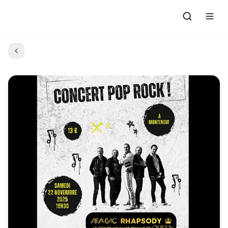
Accueil
Actualités
Evénements à venir
Emissions
Grille des Programmes
L'Association
C'était quoi ce morceau?
L'équipe et les bénévoles
Les Ateliers Radio
Nous rejoindre : Participer
Les créations des Ateliers
Nos prestations