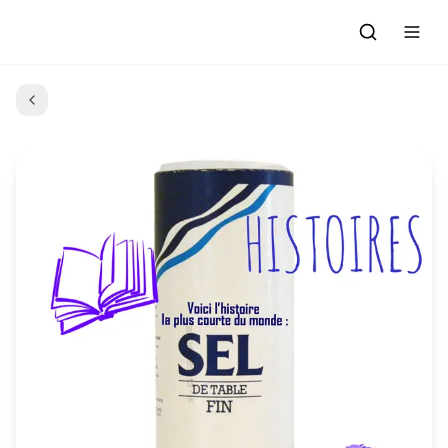
Accueil
Actualités
Evénements à venir
Emissions
Grille des Programmes
L'Association
C'était quoi ce morceau?
L'équipe et les bénévoles
Les Ateliers Radio
Nous rejoindre : Participer
Les créations des Ateliers
Nos prestations