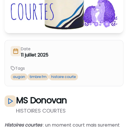
Nous Soutenir / Adhérer
J'adhère
Nous Contacter
Je fais un don
La newsletter
Exprime ton soutien
Date
11 juillet 2025
Tags
augan
timbre fm
histoire courte
MS Donovan
HISTOIRES COURTES
Histoires courtes
: un moment court mais surement