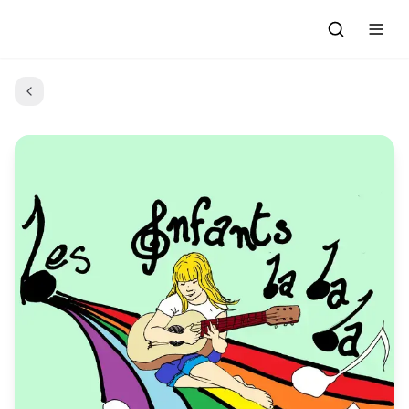
Accueil
Actualités
Evénements à venir
Emissions
Grille des Programmes
L'Association
C'était quoi ce morceau?
L'équipe et les bénévoles
Les Ateliers Radio
Nous rejoindre : Participer
Les créations des Ateliers
Nos prestations