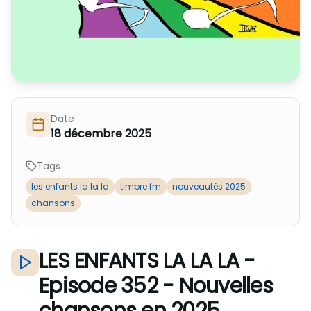
Nous Soutenir / Adhérer
J'adhère
Nous Contacter
Je fais un don
La newsletter
Exprime ton soutien
Date
18 décembre 2025
Tags
les enfants la la la
timbre fm
nouveautés 2025
chansons
LES ENFANTS LA LA LA -
Episode 352 - Nouvelles