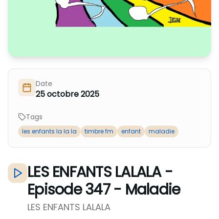
Nous Soutenir / Adhérer
J'adhère
Nous Contacter
Je fais un don
La newsletter
Exprime ton soutien
Date
25 octobre 2025
Tags
les enfants la la la
timbre fm
enfant
maladie
LES ENFANTS LALALA -
Episode 347 - Maladie
LES ENFANTS LALALA