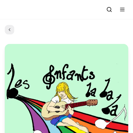
Accueil
Actualités
Evénements à venir
Emissions
Grille des Programmes
L'Association
C'était quoi ce morceau?
L'équipe et les bénévoles
Les Ateliers Radio
Nous rejoindre : Participer
Les créations des Ateliers
Nos prestations