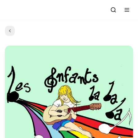
Accueil
Actualités
Evénements à venir
Emissions
Grille des Programmes
L'Association
C'était quoi ce morceau?
L'équipe et les bénévoles
Les Ateliers Radio
Nous rejoindre : Participer
Les créations des Ateliers
Nos prestations