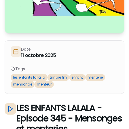
Nous Soutenir / Adhérer
J'adhère
Nous Contacter
Je fais un don
La newsletter
Exprime ton soutien
Date
11 octobre 2025
Tags
les enfants la la la
timbre fm
enfant
menterie
mensonge
menteur
LES ENFANTS LALALA -
Episode 345 - Mensonges