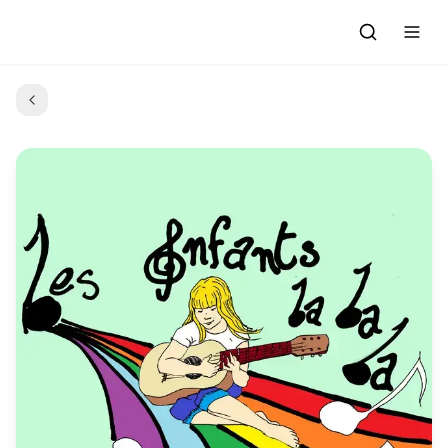
Accueil
Actualités
Evénements à venir
Emissions
Grille des Programmes
L'Association
C'était quoi ce morceau?
L'équipe et les bénévoles
Les Ateliers Radio
Nous rejoindre : Participer
Les créations des Ateliers
Nos prestations