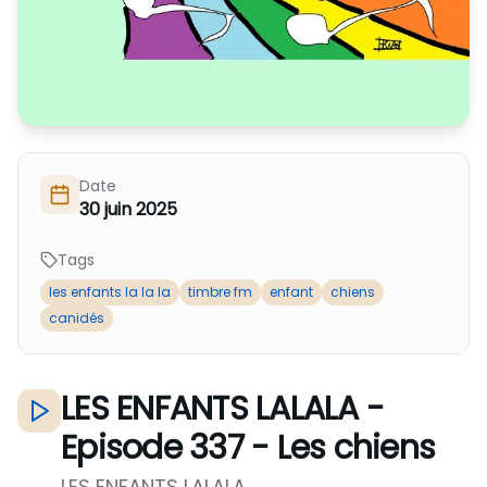
Nous Soutenir / Adhérer
J'adhère
Nous Contacter
Je fais un don
La newsletter
Exprime ton soutien
Date
30 juin 2025
Tags
les enfants la la la
timbre fm
enfant
chiens
canidés
LES ENFANTS LALALA -
Episode 337 - Les chiens
LES ENFANTS LALALA