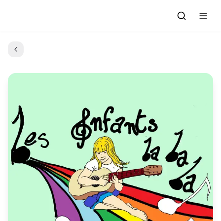
Accueil
Actualités
Evénements à venir
Emissions
Grille des Programmes
L'Association
C'était quoi ce morceau?
L'équipe et les bénévoles
Les Ateliers Radio
Nous rejoindre : Participer
Les créations des Ateliers
Nos prestations