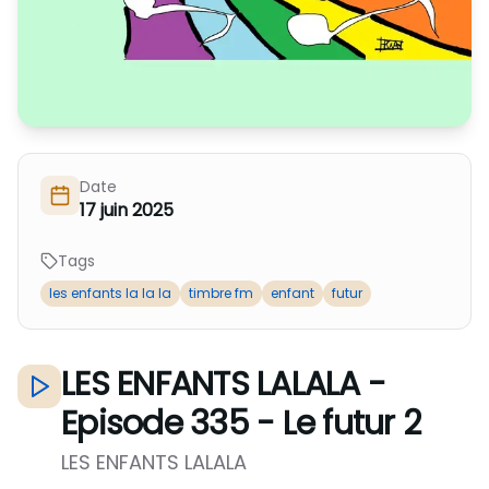
Nous Soutenir / Adhérer
J'adhère
Nous Contacter
Je fais un don
La newsletter
Exprime ton soutien
Date
17 juin 2025
Tags
les enfants la la la
timbre fm
enfant
futur
LES ENFANTS LALALA -
Episode 335 - Le futur 2
LES ENFANTS LALALA