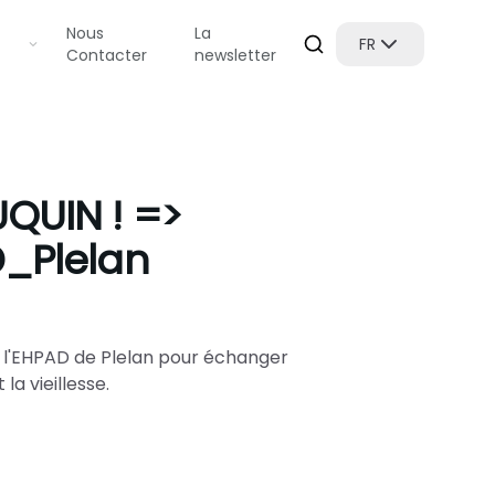
Nous
La
FR
Contacter
newsletter
UQUIN ! =>
D_Plelan
 à l'EHPAD de Plelan pour échanger
la vieillesse.