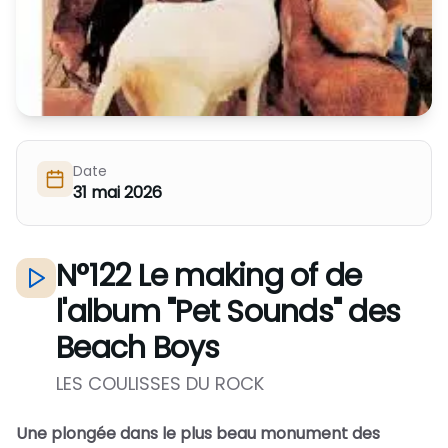
Nous Soutenir / Adhérer
J'adhère
Nous Contacter
Je fais un don
La newsletter
Exprime ton soutien
Date
31 mai 2026
N°122 Le making of de
l'album "Pet Sounds" des
Beach Boys
LES COULISSES DU ROCK
Une plongée dans le plus beau monument des