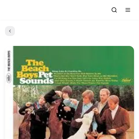
Accueil
Actualités
Evénements à venir
Emissions
Grille des Programmes
L'Association
C'était quoi ce morceau?
L'équipe et les bénévoles
Les Ateliers Radio
Nous rejoindre : Participer
Les créations des Ateliers
Nos prestations