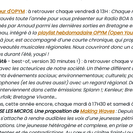
eur d'OPYM
: à retrouver chaque vendredi à 13H :
Chaque m
rouvés toute l'année pour vous présenter sur Radio BOA 
és par Arnaud parmi les dernières sorties en Bretagne et
au, intégré à la
playlist hebdomadaire OPYM (Open You
à jour, est accompagné d’une courte chronique, qui pr
autés musicales régionales. Nous couvriront donc un a
 durant l'été, youpi !
été
- best-of, version 30 minutes !) : à retrouver chaque v
 avec les acteurices de notre société. Un thème différen
nts événements sociaux; environnementaux; culturels; poli
ophones (et les autres aussi!) avec un regard régional. 
interviennent dans cette émissions: Splann !; Kenleur; Br
Arfolk; Bretagne Vivante...
s, cette année encore, chaque mardi à 17H30 et samedi à 1
SE LES MICROS
,
Une proposition de
Making Waves
: Depui
s'attache à rendre audibles les voix d'une jeunesse pétri
rations. Une jeunesse hétérogène et complexe, en prise a
entes et de contradictions. Au cœur du cloître Saint-Lou