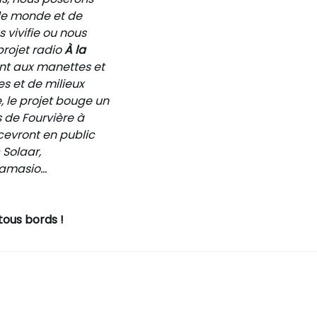
 le monde et de
 vivifie ou nous
projet radio
À la
ont aux manettes et
es et de milieux
, le projet bouge un
s de Fourvière à
ecevront en public
 Solaar,
Damasio…
tous bords !