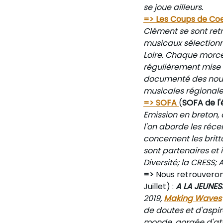
se joue ailleurs.
=> Les Coups de Co
Clément se sont ret
musicaux sélectionn
Loire. Chaque morce
régulièrement mise 
documenté des nouve
musicales régionales
=> SOFA
(
SOFA de l'
Emission en breton,
l'on aborde les réce
concernent les britt
sont partenaires et 
Diversité; la CRESS; 
=>
Nous retrouveron
Juillet) :
A LA JEUNES
2019,
Making Waves
de doutes et d'aspi
monde, gorgée d'att