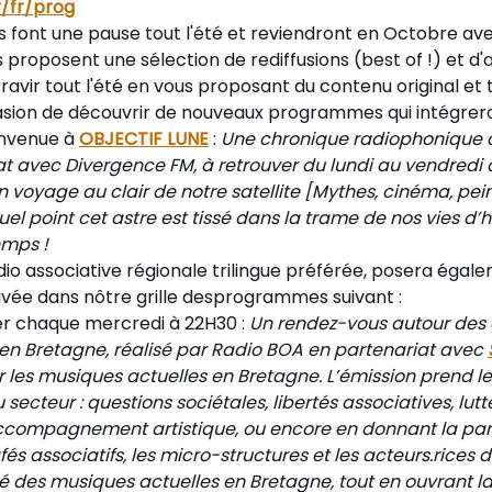
r/fr/prog
s font une pause tout l'été et reviendront en Octobre av
 proposent une sélection de rediffusions (best of !) et d
ravir tout l'été en vous proposant du contenu original et t
casion de découvrir de nouveaux programmes qui intégreron
envenue à
OBJECTIF LUNE
:
Une chronique radiophonique 
at avec Divergence FM, à retrouver du lundi au vendredi à
oyage au clair de notre satellite [Mythes, cinéma, peintu
uel point cet astre est tissé dans la trame de nos vies d
emps !
dio associative régionale trilingue préférée, posera égale
ivée dans nôtre grille desprogrammes suivant :
er chaque mercredi à 22H30 :
Un rendez-vous autour des
en Bretagne, réalisé par Radio BOA en partenariat avec
 les musiques actuelles en Bretagne. L’émission prend l
secteur : questions sociétales, libertés associatives, lutt
ccompagnement artistique, ou encore en donnant la par
fés associatifs, les micro-structures et les acteurs.rices 
té des musiques actuelles en Bretagne, tout en ouvrant la 