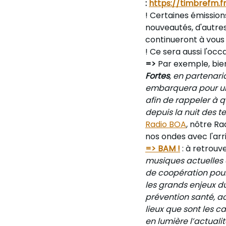
:
https://timbrefm.f
! Certaines émission
nouveautés, d'autres
continueront à vous 
! Ce sera aussi l'oc
=>
Par exemple, bi
Fortes
, en partenari
embarquera pour un v
afin de rappeler à q
depuis la nuit des t
Radio BOA
, nôtre Ra
nos ondes avec l'arr
=> BAM !
: à retrouv
musiques actuelles 
de coopération pour
les grands enjeux du 
prévention santé, a
lieux que sont les ca
en lumière l’actuali