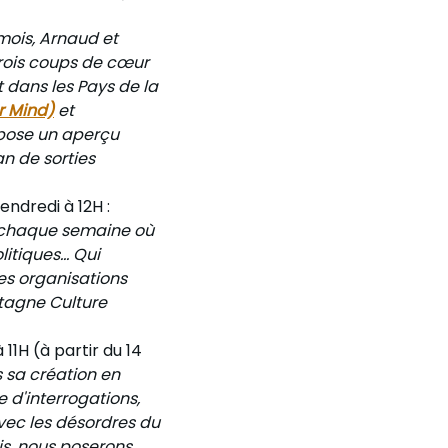
ois, Arnaud et
trois coups de cœur
 dans les Pays de la
r Mind)
et
opose un aperçu
n de sorties
endredi à 12H :
t chaque semaine où
tiques... Qui
Des organisations
etagne Culture
1H (à partir du 14
s sa création en
e d'interrogations,
vec les désordres du
is, nous poserons