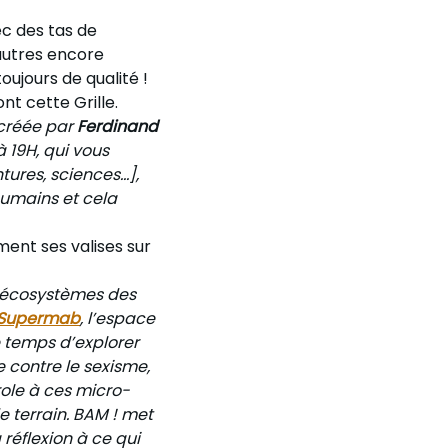
ec des tas de
'autres encore
oujours de qualité !
t cette Grille.
créée par
Ferdinand
 19H, qui vous
res, sciences...],
’humains et cela
ment ses valises sur
 écosystèmes des
Supermab
, l’espace
e temps d’explorer
e contre le sexisme,
ole à ces micro-
de terrain. BAM ! met
réflexion à ce qui