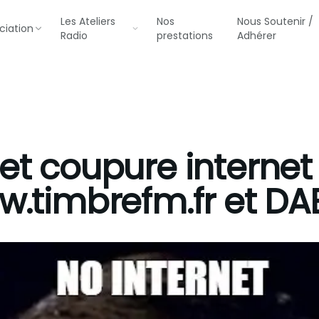
Les Ateliers
Nos
Nous Soutenir /
ciation
Radio
prestations
Adhérer
et coupure internet
w.timbrefm.fr et DA