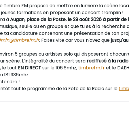
le Timbre FM propose de mettre en lumière la scène local
s jeunes formations en proposant un concert tremplin !
ra à
Augan, place de la Poste, le 29 août 2026 à partir de 1
la musique, seul⸱e ou en groupe et que tu es à la recherche
oie ta candidature contenant une présentation de ton pro
min@timbrefm.fr
. Faites vite car vous n'avez que
jusqu'au
viron 5 groupes ou artistes solo qui disposeront chacun
ur scène. L'intégralité du concert sera
rediffusé à la radio
, le tout
EN DIRECT
sur le 106.6mhz,
timbrefm.fr
et le DAB+
u 181.936mhz.
ntendre !
entôt tout le programme de la Fête de la Radio sur le
timb