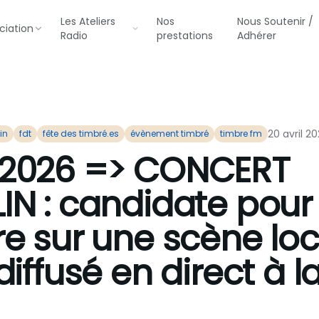
Les Ateliers
Nos
Nous Soutenir /
ciation
Radio
prestations
Adhérer
20 avril 2
in
fdt
fête des timbré.es
évènement timbré
timbre fm
/2026 => CONCERT
IN : candidate pour
e sur une scène loc
diffusé en direct à l