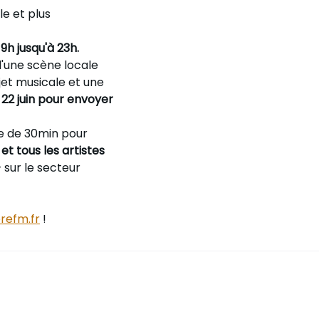
e et plus
9h jusqu'à 23h.
 d'une scène locale
jet musicale et une
 22 juin pour envoyer
⸱e de 30min pour
 et tous les artistes
 sur le secteur
refm.fr
!