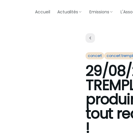
Accueil
Actualités
Emissions
L'Asso
concert
concert trempl
29/08
TREMPL
produir
tout re
!