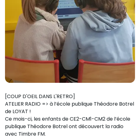
Nous Soutenir / Adhérer
J'adhère
Nous Contacter
Je fais un don
La newsletter
Exprime ton soutien
[COUP D'OEIL DANS L'RETRO]
ATELIER RADIO => à l’école publique Théodore Botrel
de LOYAT !
Ce mois-ci, les enfants de CE2-CM1-CM2 de l’école
publique Théodore Botrel ont découvert la radio
avec Timbre FM.