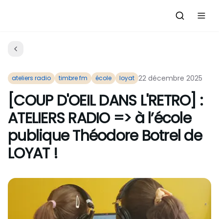
Accueil
Actualités
22 décembre 2025
ateliers radio
timbre fm
école
loyat
Evénements à venir
[COUP D'OEIL DANS L'RETRO] :
Emissions
ATELIERS RADIO => à l’école
Grille des Programmes
publique Théodore Botrel de
L'Association
C'était quoi ce morceau?
LOYAT !
L'équipe et les bénévoles
Les Ateliers Radio
Nous rejoindre : Participer
Les créations des Ateliers
Nos prestations