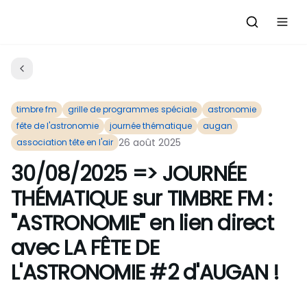
Accueil
Actualités
timbre fm
grille de programmes spéciale
astronomie
fête de l'astronomie
journée thématique
augan
Evénements à venir
Emissions
26 août 2025
association tête en l'air
30/08/2025 => JOURNÉE
Grille des Programmes
L'Association
THÉMATIQUE sur TIMBRE FM :
C'était quoi ce morceau?
"ASTRONOMIE" en lien direct
L'équipe et les bénévoles
Les Ateliers Radio
avec LA FÊTE DE
Nous rejoindre : Participer
L'ASTRONOMIE #2 d'AUGAN !
Les créations des Ateliers
Nos prestations