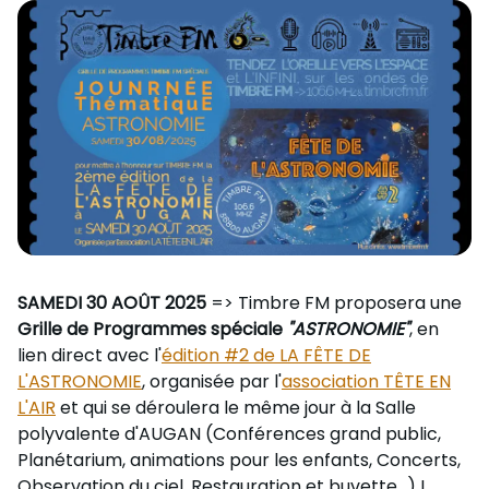
Nous Soutenir / Adhérer
J'adhère
Nous Contacter
Je fais un don
La newsletter
Exprime ton soutien
SAMEDI 30 AOÛT 2025
=> Timbre FM proposera une
Grille de Programmes spéciale
"ASTRONOMIE"
, en
lien direct avec l'
édition #2 de LA FÊTE DE
L'ASTRONOMIE
, organisée par l'
association TÊTE EN
L'AIR
et qui se déroulera le même jour à la Salle
polyvalente d'AUGAN (Conférences grand public,
Planétarium, animations pour les enfants, Concerts,
Observation du ciel, Restauration et buvette...) !