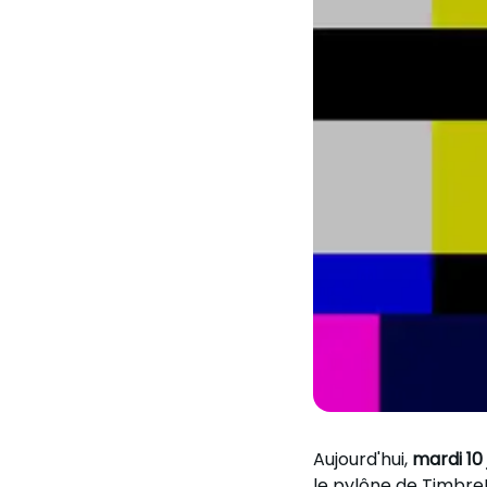
Aujourd'hui,
mardi 10 
le pylône de TimbreF