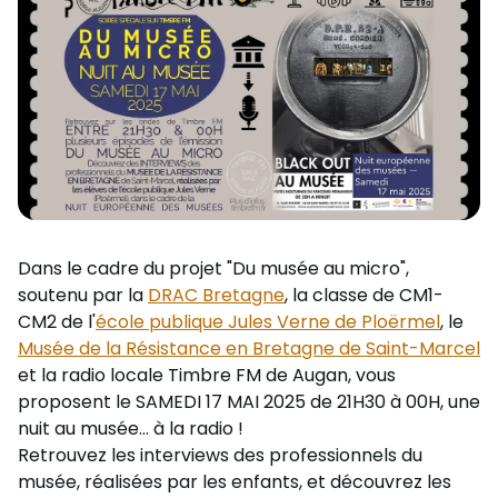
Nous Soutenir / Adhérer
J'adhère
Nous Contacter
Je fais un don
La newsletter
Exprime ton soutien
Dans le cadre du projet "Du musée au micro",
soutenu par la
DRAC Bretagne
, la classe de CM1-
CM2 de l'
école publique Jules Verne de Ploërmel
, le
Musée de la Résistance en Bretagne de Saint-Marcel
et la radio locale Timbre FM de Augan, vous
proposent le SAMEDI 17 MAI 2025 de 21H30 à 00H, une
nuit au musée... à la radio !
Retrouvez les interviews des professionnels du
musée, réalisées par les enfants, et découvrez les