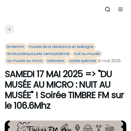
Accueil
Actualités
timbre fm
musée de la résistance en bretagne
école publique jules verne ploërmel
nuit au musée
Evénements à venir
Emissions
6 mai 2025
du musée au micro
interviews
soirée spéciale
SAMEDI 17 MAI 2025 => "DU
Grille des Programmes
L'Association
MUSÉE AU MICRO : NUIT AU
C'était quoi ce morceau?
MUSÉE" ! Soirée TIMBRE FM sur
L'équipe et les bénévoles
Les Ateliers Radio
le 106.6Mhz
Nous rejoindre : Participer
Les créations des Ateliers
Nos prestations