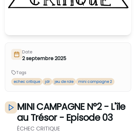
Nous Soutenir / Adhérer
J'adhère
Nous Contacter
Je fais un don
La newsletter
Exprime ton soutien
Date
2 septembre 2025
Tags
echec critique
jdr
jeu de role
mini campagne 2
MINI CAMPAGNE N°2 - L'île
au Trésor - Episode 03
ÉCHEC CRITIQUE