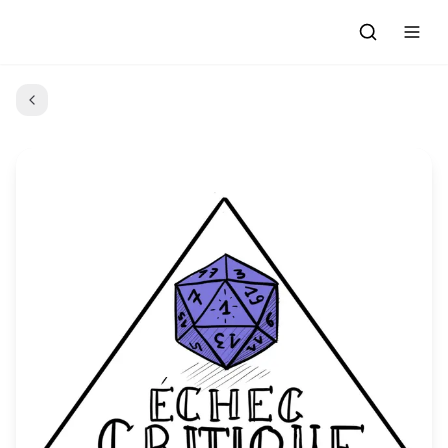
Accueil
Actualités
Evénements à venir
Emissions
Grille des Programmes
L'Association
C'était quoi ce morceau?
L'équipe et les bénévoles
Les Ateliers Radio
Nous rejoindre : Participer
Les créations des Ateliers
Nos prestations