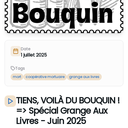
Nous Soutenir / Adhérer
J'adhère
Nous Contacter
Je fais un don
La newsletter
Exprime ton soutien
Date
1 juillet 2025
Tags
mort
coopérative mortuaire
grange aux livres
TIENS, VOILÀ DU BOUQUIN !
=> Spécial Grange Aux
Livres - Juin 2025