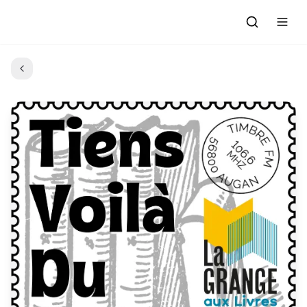
Accueil
Actualités
Evénements à venir
Emissions
Grille des Programmes
L'Association
C'était quoi ce morceau?
L'équipe et les bénévoles
Les Ateliers Radio
Nous rejoindre : Participer
Les créations des Ateliers
Nos prestations